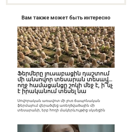
Вам также может быть интересно
ՀԵՏԱՔՐՔԻՐ
0
421
Ֆերմերը լուսաբացին դաշտում
մի անսովոր տեսարան տեսավ…
ողջ համացանցը շոկի մեջ է, ի՞նչ
է իրականում տեսել նա
Սովորական առավոտ մի լուռ ճապոնական
ֆերմայում վերածվեց առեղծվածային մի
տեսարանի, երբ հողի մակերևույթից սկսեցին